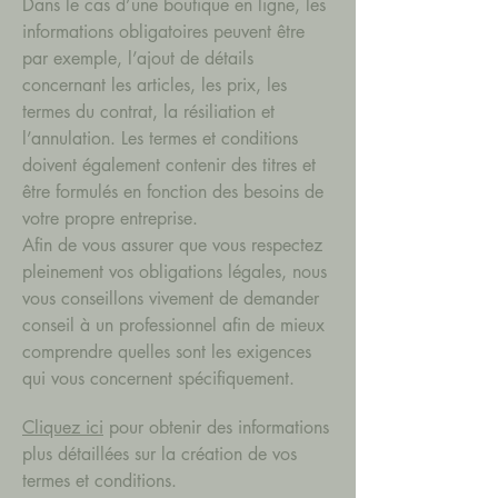
Dans le cas d’une boutique en ligne, les
informations obligatoires peuvent être
par exemple, l’ajout de détails
concernant les articles, les prix, les
termes du contrat, la résiliation et
l’annulation. Les termes et conditions
doivent également contenir des titres et
être formulés en fonction des besoins de
votre propre entreprise.
Afin de vous assurer que vous respectez
pleinement vos obligations légales, nous
vous conseillons vivement de demander
conseil à un professionnel afin de mieux
comprendre quelles sont les exigences
qui vous concernent spécifiquement.
Cliquez ici
pour obtenir des informations
plus détaillées sur la création de vos
termes et conditions.